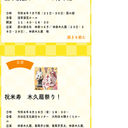
日時 令和８年７月下席（２１日～３０日）昼の部
会場 浅草演芸ホール
開演 １１：４０～１６：３０
出演 昼の部主任 林家つる子／ 林家木久扇（２３日・２
６日・２９日）、林家木久蔵 他
続きを読む
公演
著書
祝米寿 木久扇祭り！
日時 令和８年９月１８日（金）１８：３０～
会場 渋谷区文化総合センター 大和田４階さくらホー
ル
出演 林家木久扇、春風亭小朝、春風亭昇太、林家木久蔵、