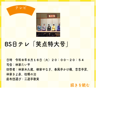
テレビ
著書
BS日テレ「笑点特大号」
日時 令和８年６月１６日（火）２０：００～２０：５４
司会：林家たい平
回答者：林家木久蔵、柳家やなぎ、春風亭かけ橋、昔昔亭昇、
林家きよ彦、桂蝶の冶
座布団運び：三遊亭歌実
続きを読む
公演
著書