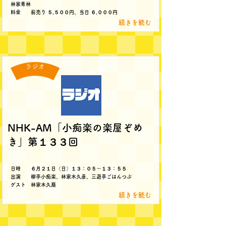
林家希林
料金 前売り ５,５００円、当日 ６,０００円
続きを読む
ラジオ
著書
NHK-AM「小痴楽の楽屋ぞめ
き」第１３３回
日時 ６月２１日（日）１３：０５～１３：５５
出演 柳亭小痴楽、林家木久彦、三遊亭ごはんつぶ
ゲスト 林家木久扇
続きを読む