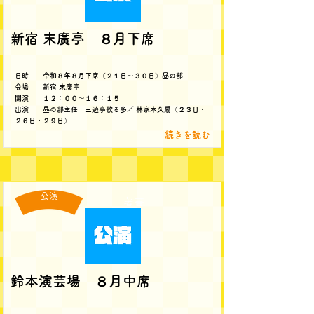
新宿 末廣亭 ８月下席
日時 令和８年８月下席（２１日～３０日）昼の部
会場 新宿 末廣亭
開演 １２：００～１６：１５
出演 昼の部主任 三遊亭歌る多／ 林家木久扇（２３日・
２６日・２９日）
続きを読む
公演
著書
鈴本演芸場 ８月中席