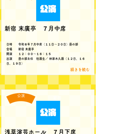
新宿 末廣亭 ７月中席
日時 令和８年７月中席（１１日～２０日）昼の部
会場 新宿 末廣亭
開演 １２：００～１６：１５
出演 昼の部主任 桂扇生／ 林家木久扇（１２日、１６
日、１９日）
続きを読む
公演
著書
浅草演芸ホール ７月下席