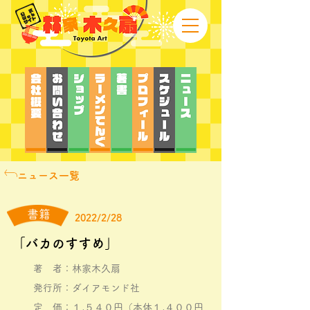
ニュース一覧
書籍
2022/2/28
「バカのすすめ」
著 者：林家木久扇
発行所：ダイアモンド社
定 価：１,５４０円（本体１,４００円