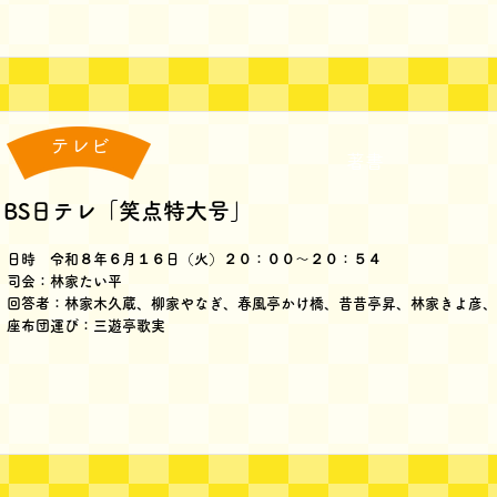
テレビ
著書
BS日テレ「笑点特大号」
日時 令和８年６月１６日（火）２０：００～２０：５４
司会：林家たい平
回答者：林家木久蔵、柳家やなぎ、春風亭かけ橋、昔昔亭昇、林家きよ彦、
座布団運び：三遊亭歌実