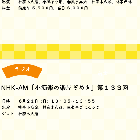
出演 林家木久扇、春風亭小朝、春風亭昇太、林家木久蔵、林家希林
料金 前売り ５,５００円、当日 ６,０００円
ラジオ
著書
NHK-AM「小痴楽の楽屋ぞめき」第１３３回
日時 ６月２１日（日）１３：０５～１３：５５
出演 柳亭小痴楽、林家木久彦、三遊亭ごはんつぶ
ゲスト 林家木久扇