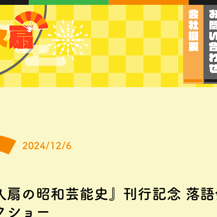
2024/12/6
久扇の昭和芸能史』刊行記念 落語
クショー