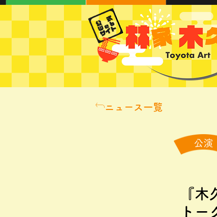
ニュース一覧
公演
『木
トー