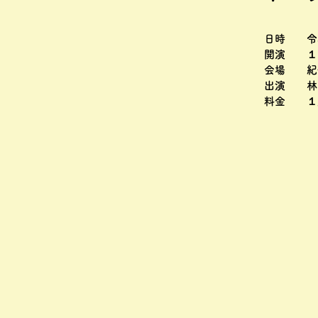
日時 令
開演 １
会場 紀
出演 林
料金 １