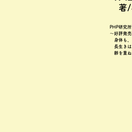
著/
PHP研究
～好評発
身体も、
長生きは
齢を重ね