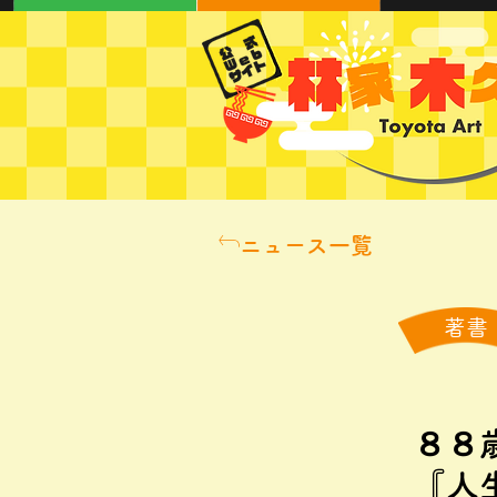
ニュース一覧
著書
８８
『人