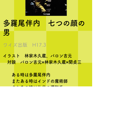
多羅尾伴内 七つの顔の
男
ワイズ出版 H17.3
イラスト 林家木久蔵、バロン吉元
対談 バロン吉元×林家木久蔵×関貞三
ある時は多羅尾伴内
またある時はインドの魔術師
またある時は片目の運転手
しかし、その実体は
正義と真実の使徒
藤村大造だ