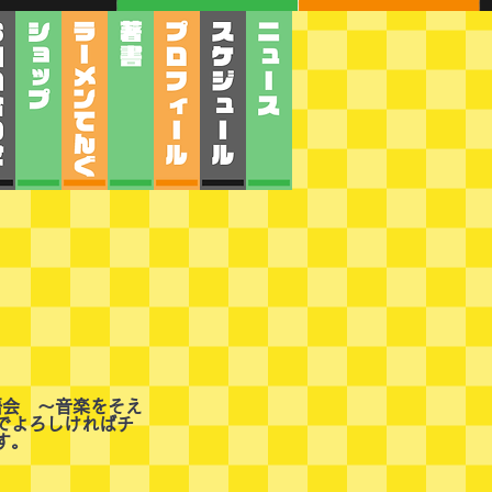
～
落語会 ～音楽をそえ
でよろしければチ
す。